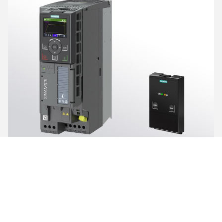
Die SINAMICS Umrichterfamilie von Siemens bietet
Lösungen für praktisch alle individuellen Antriebsaufgaben
im Niederspannungs-, Mittelspannungs- und
Gleichspannungsbereich.
SINAMICS Frequenzumrichter sind flexibel,